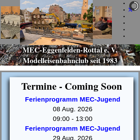
+49 160 973 581 85
info@mec-eggenfelden.de
jeden Dienstag ab 19 Uhr
MEC-Eggenfelden-Rottal e. V.
Modelleisenbahnclub seit 1983
Termine - Coming Soon
Ferienprogramm MEC-Jugend
08 Aug. 2026
09:00
-
13:00
Ferienprogramm MEC-Jugend
29 Aug. 2026