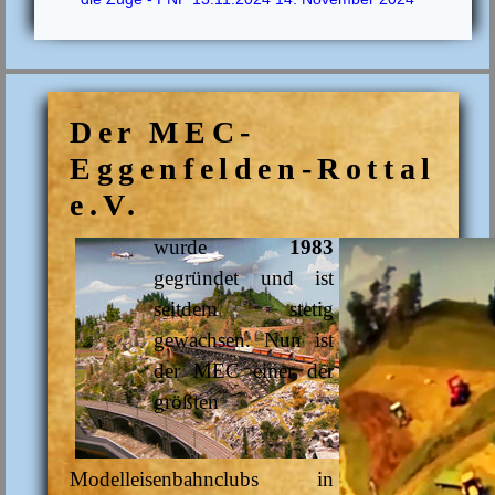
Der MEC-
Eggenfelden-Rottal
e.V.
wurde
1983
gegründet und ist
seitdem stetig
gewachsen. Nun ist
der MEC einer der
größten
Modelleisenbahnclubs in