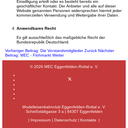
Einwilligung erteilt oder es besteht bereits ein
geschäftlicher Kontakt. Der Anbieter und alle auf dieser
Website genannten Personen widersprechen hiermit jeder
kommerziellen Verwendung und Weitergabe ihrer Daten.
Anwendbares Recht
Es gilt ausschließlich das maßgebliche Recht der
Bundesrepublik Deutschland.
Vorheriger Beitrag: Die Vorstandsmitglieder
Zurück
Nächster
Beitrag: MEC - Flohmarkt
Weiter
© 2026 MEC Eggenfelden-Rottal e. V.
Modelleisenbahnclub Eggenfelden-Rottal e. V.
Schießstättgasse 3 a | 84307 Eggenfelden
|
Impressum
|
Datenschutz
|
Kontakte
|