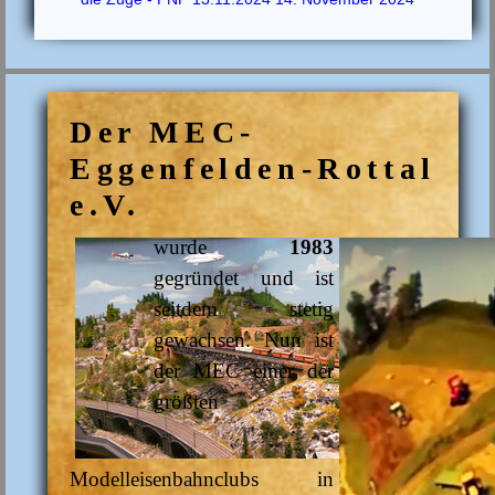
Der MEC-
Eggenfelden-Rottal
e.V.
wurde
1983
gegründet und ist
seitdem stetig
gewachsen. Nun ist
der MEC einer der
größten
Modelleisenbahnclubs in