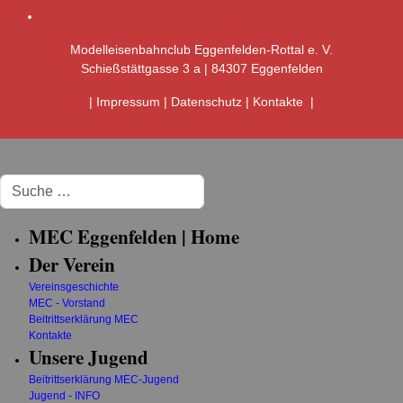
Modelleisenbahnclub Eggenfelden-Rottal e. V.
Schießstättgasse 3 a | 84307 Eggenfelden
|
Impressum
|
Datenschutz
|
Kontakte
|
Suchen
MEC Eggenfelden | Home
Der Verein
Vereinsgeschichte
MEC - Vorstand
Beitrittserklärung MEC
Kontakte
Unsere Jugend
Beitrittserklärung MEC-Jugend
Jugend - INFO