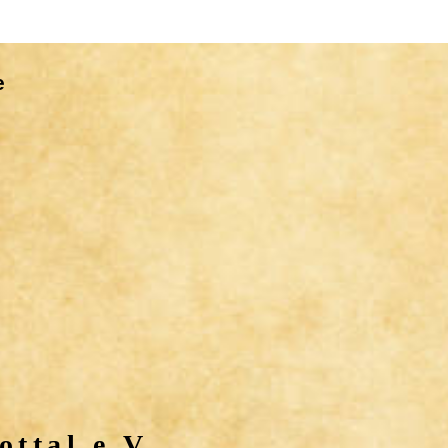
e
ttal e.V.