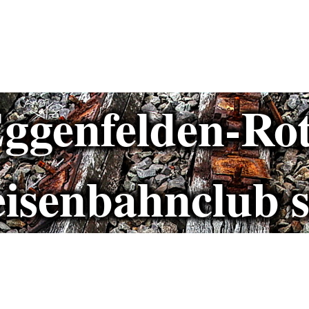
enfelden-Rott
isenbahnclub s