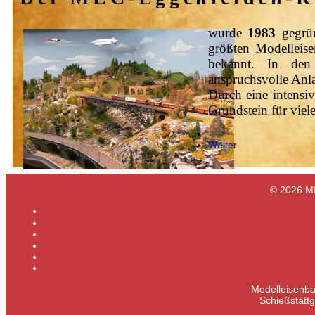
wurde
1983
gegrün
größten Modelleis
bekannt. In den
anspruchsvolle Anl
Durch eine intensi
Grundstein für viele
Weiter
© 2026 ME
Modelleisenba
Schießstätt