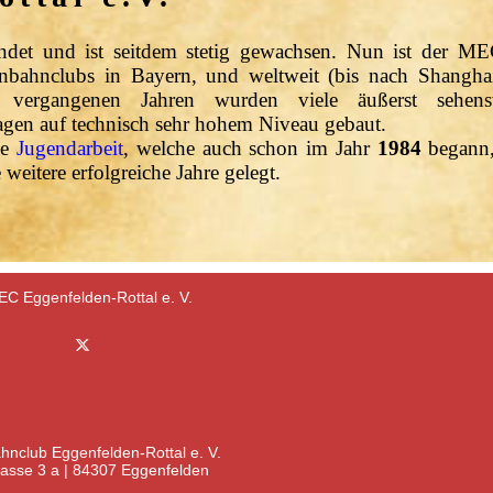
det und ist seitdem stetig gewachsen. Nun ist der ME
enbahnclubs in Bayern, und weltweit (bis nach Shangha
 vergangenen Jahren wurden viele äußerst sehen
agen auf technisch sehr hohem Niveau gebaut.
ve
Jugendarbeit
, welche auch schon im Jahr
1984
begann,
 weitere erfolgreiche Jahre gelegt.
C Eggenfelden-Rottal e. V.
hnclub Eggenfelden-Rottal e. V.
gasse 3 a | 84307 Eggenfelden