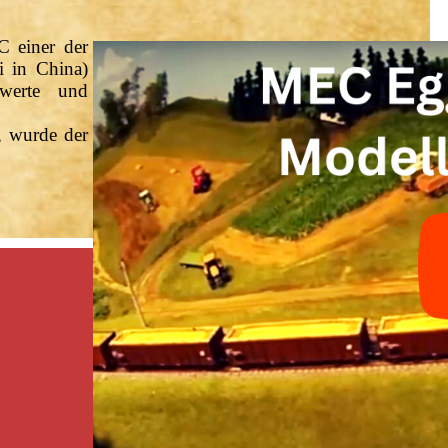
C einer der
i in China)
swerte und
 wurde der