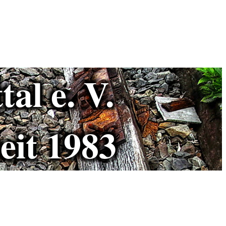
al e. V.
eit 1983