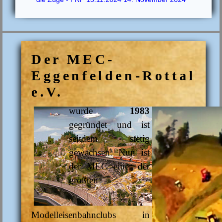
Der MEC-
Eggenfelden-Rottal
e.V.
wurde
1983
gegründet und ist
seitdem stetig
gewachsen. Nun ist
der MEC einer der
größten
Modelleisenbahnclubs in