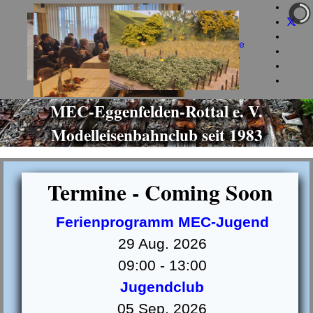
+49 160 973 581 85
info@mec-eggenfelden.de
jeden Dienstag ab 19 Uhr
MEC-Eggenfelden-Rottal e. V.
Modelleisenbahnclub seit 1983
Termine - Coming Soon
Ferienprogramm MEC-Jugend
29 Aug. 2026
09:00
-
13:00
Jugendclub
05 Sep. 2026