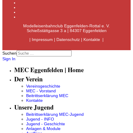
Modelleisenbahnclub Eggenfelden-Rottal e. V.
Schießstättgasse 3 a | 84307 Eggenfelden
|
Impressum
|
Datenschutz
|
Kontakte
|
Suchen
Sign In
MEC Eggenfelden | Home
Der Verein
Vereinsgeschichte
MEC - Vorstand
Beitrittserklärung MEC
Kontakte
Unsere Jugend
Beitrittserklärung MEC-Jugend
Jugend - INFO
Jugend - Geschichte
Anlagen & Module